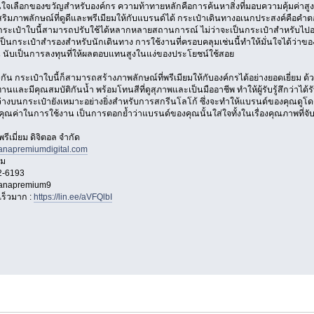
ใจเลือกของขวัญสำหรับองค์กร ความท้าทายหลักคือการค้นหาสิ่งที่มอบความคุ้มค่าสูง
ริมภาพลักษณ์ที่ดูดีและพรีเมียมให้กับแบรนด์ได้ กระเป๋าเดินทางอเนกประสงค์คือคำตอบ
 กระเป๋าใบนี้สามารถปรับใช้ได้หลากหลายสถานการณ์ ไม่ว่าจะเป็นกระเป๋าสำหรับไปออ
อเป็นกระเป๋าสำรองสำหรับนักเดินทาง การใช้งานที่ครอบคลุมเช่นนี้ทำให้มั่นใจได้ว
 นับเป็นการลงทุนที่ให้ผลตอบแทนสูงในแง่ของประโยชน์ใช้สอย
น กระเป๋าใบนี้ก็สามารถสร้างภาพลักษณ์ที่พรีเมียมให้กับองค์กรได้อย่างยอดเยี่ยม ด้
นทานและมีคุณสมบัติกันน้ำ พร้อมโทนสีที่ดูสุภาพและเป็นมืออาชีพ ทำให้ผู้รับรู้สึกว่า
ที่ว่างบนกระเป๋ายังเหมาะอย่างยิ่งสำหรับการสกรีนโลโก้ ซึ่งจะทำให้แบรนด์ของคุณดูโ
ณค่าในการใช้งาน เป็นการตอกย้ำว่าแบรนด์ของคุณนั้นใส่ใจทั้งในเรื่องคุณภาพที่จับ
รีเมี่ยม ดิจิตอล จำกัด
nanapremiumdigital.com
้ม
2-6193
nanapremium9
ร็วมาก :
https://lin.ee/aVFQlbI