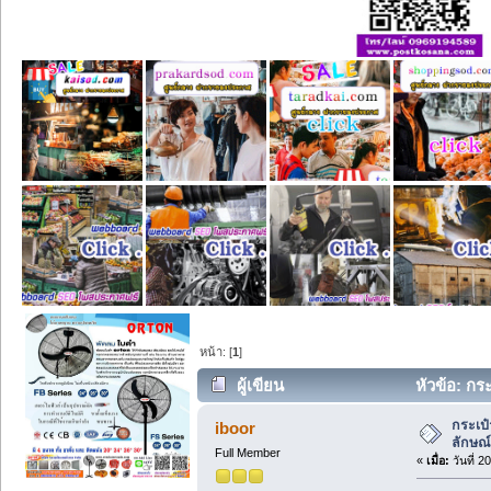
หน้า: [
1
]
ผู้เขียน
หัวข้อ: กร
กระเป๋
iboor
ลักษณ์
Full Member
«
เมื่อ:
วันที่ 2