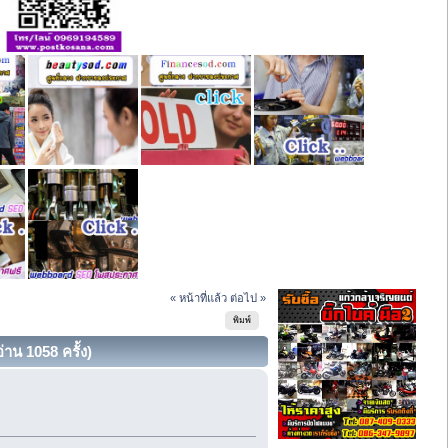
« หน้าที่แล้ว
ต่อไป »
พิมพ์
าน 1058 ครั้ง)