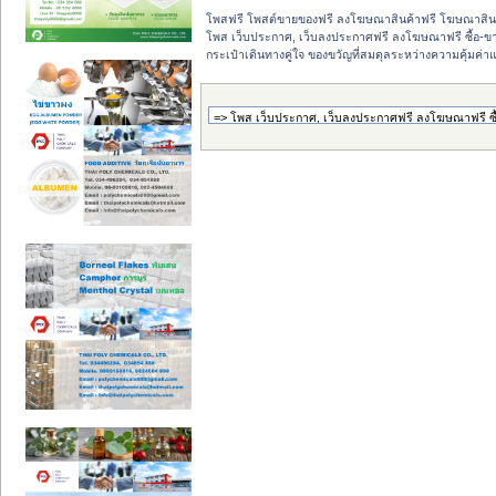
โพสฟรี โพสต์ขายของฟรี ลงโฆษณาสินค้าฟรี โฆษณาสินค
โพส เว็บประกาศ, เว็บลงประกาศฟรี ลงโฆษณาฟรี ซื้อ-ขายออ
กระเป๋าเดินทางคู่ใจ ของขวัญที่สมดุลระหว่างความคุ้มค่