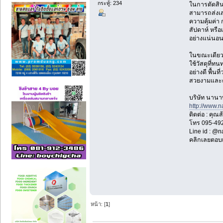
กระทู้: 234
ในการตัดสิน
สามารถส่งเส
ความคุ้มค่า
สัปดาห์ หรื
อย่างแน่นอน
ในขณะเดียวกั
ใช้วัสดุที่ท
อย่างดี พื้น
สวยงามและคุ
บริษัท นานาพ
http://www.
ติดต่อ : คุณส
โทร 095-49
Line id : @
คลิกเลยตอบเ
หน้า: [
1
]