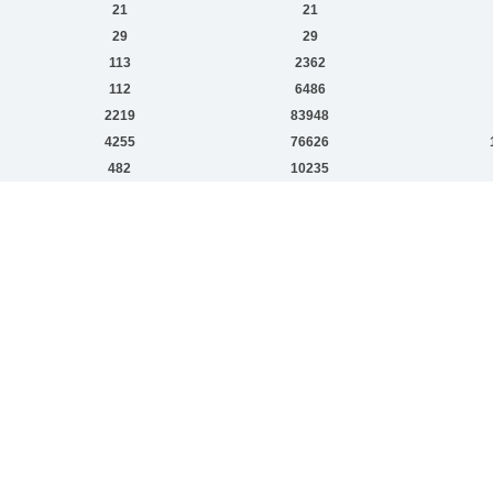
21
21
29
29
113
2362
112
6486
2219
83948
4255
76626
482
10235