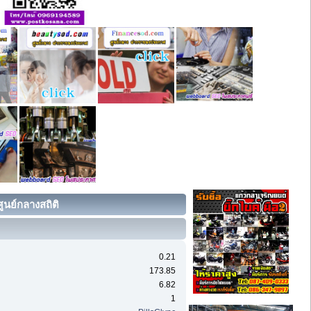
นย์กลางสถิติ
0.21
173.85
6.82
1