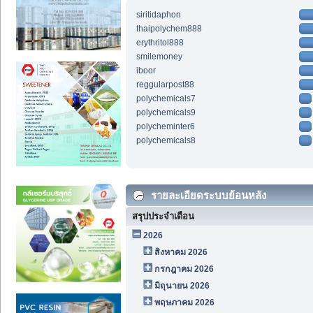
siritidaphon
thaipolychem888
erythritol888
smilemoney
iboor
reggularpost88
polychemicals7
polychemicals9
polycheminter6
polychemicals8
รายละเอียดระบบย้อนหลัง
สรุปประจำเดือน
2026
สิงหาคม 2026
กรกฎาคม 2026
มิถุนายน 2026
พฤษภาคม 2026