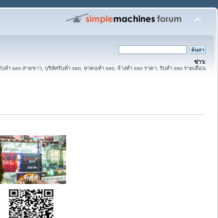
ข่าว:
รับทำ seo สายขาว, บริษัทรับทำ seo, หาคนทำ seo, จ้างทำ seo ราคา, รับทำ seo รายเดือน