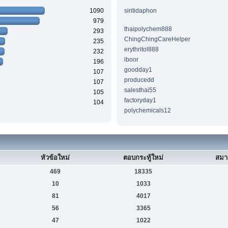
1090
siritidaphon
979
thaipolychem888
293
ChingChingCareHelper
235
erythritol888
232
iboor
196
goodday1
107
producedd
107
salesthai55
105
factoryday1
104
polychemicals12
หัวข้อใหม่
ตอบกระทู้ใหม่
สมา
469
18335
10
1033
81
4017
56
3365
47
1022