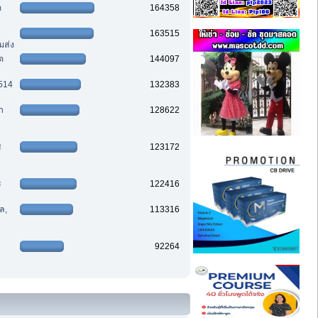
ต
164358
163515
มส่ง
ต
144097
2514
132383
า
128622
ส
123172
ร
122416
ล,
113316
92264