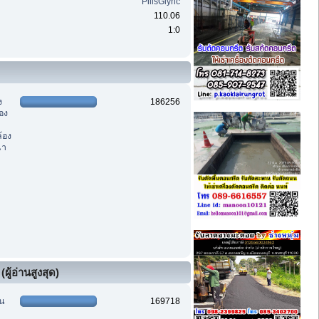
PillsGlync
110.06
1:0
ง
186256
อง
ล้อง
ณา
ผู้อ่านสูงสุด)
นน
169718