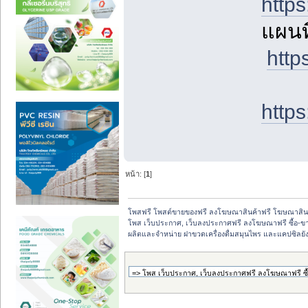
http
แผนที
htt
http
หน้า: [
1
]
โพสฟรี โพสต์ขายของฟรี ลงโฆษณาสินค้าฟรี โฆษณาสินค
โพส เว็บประกาศ, เว็บลงประกาศฟรี ลงโฆษณาฟรี ซื้อ-ขายออ
ผลิตและจำหน่าย ฝาขวดเครื่องดื่มสมุนไพร และแคปซิล