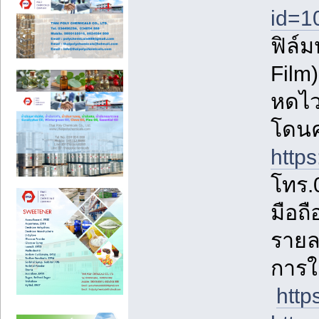
id=1
ฟิล์
Film
หดไว
โดนค
http
โทร.0
มือถ
รายล
การใ
http