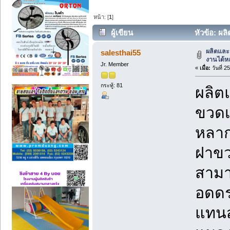
หน้า: [
1
]
ผู้เขียน
หัวข้อ: ผล
ผลิตและ
salesthai55
งานได้
Jr. Member
«
เมื่อ:
วันที่ 
กระทู้: 81
ผลิต
ขวดเ
หลาก
ฝาขว
สามา
อดดร
แทนส