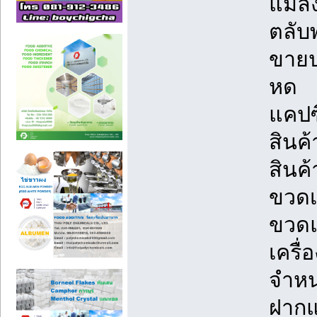
แมลง 
ตลับ
ขายป
หด
แคปซ
สินค้
สินค
ขวดเ
ขวดแ
เครื
จำหน่
ฝากแ