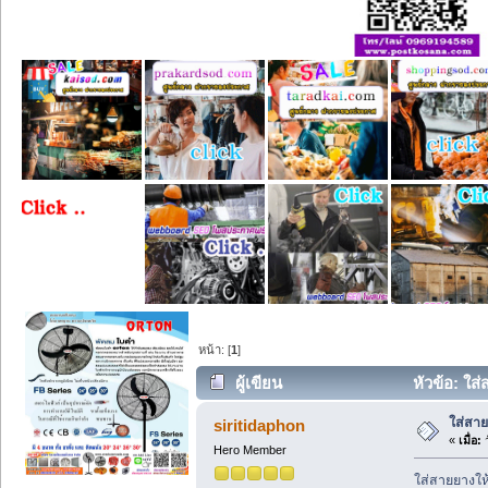
หน้า: [
1
]
ผู้เขียน
หัวข้อ: ใส
ใส่สาย
siritidaphon
«
เมื่อ:
ว
Hero Member
ใส่สายยางให