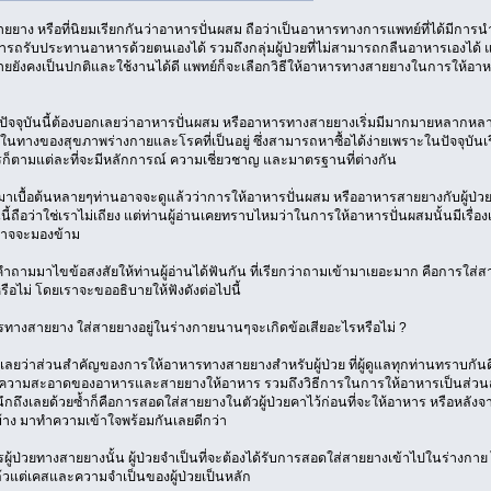
ยาง หรือที่นิยมเรียกกันว่าอาหารปั่นผสม ถือว่าเป็นอาหารทางการแพทย์ที่ได้มีการนำ
ามารถรับประทานอาหารด้วยตนเองได้ รวมถึงกลุ่มผู้ป่วยที่ไม่สามารถกลืนอาหารเองไ
ยังคงเป็นปกติและใช้งานได้ดี แพทย์ก็จะเลือกวิธีให้อาหารทางสายยางในการให้อาหารผู
ยปัจจุบันนี้ต้องบอกเลยว่าอาหารปั่นผสม หรืออาหารทางสายยางเริ่มมีมากมายหลากหลายสู
ในทางของสุขภาพร่างกายและโรคที่เป็นอยู่ ซึ่งสามารถหาซื้อได้ง่ายเพราะในปัจจุบัน
ไรก็ตามแต่ละที่จะมีหลักการณ์ ความเชี่ยวชาญ และมาตรฐานที่ต่างกัน
วมาเบื้อต้นหลายๆท่านอาจจะดูแล้วว่าการให้อาหารปั่นผสม หรืออาหารสายยางกับผู้ป่วยนั
นี้ถือว่าใช่เราไม่เถียง แต่ท่านผู้อ่านเคยทราบไหมว่าในการให้อาหารปั่นผสมนั้นมีเรื่องเล
าจจะมองข้าม
่งคำถามมาไขข้อสงสัยให้ท่านผู้อ่านได้ฟันกัน ที่เรียกว่าถามเข้ามาเยอะมาก คือการใส่ส
ือไม่ โดยเราจะขออธิบายให้ฟังดังต่อไปนี้
ทางสายยาง ใส่สายยางอยู่ในร่างกายนานๆจะเกิดข้อเสียอะไรหรือไม่ ?
ลยว่าส่วนสำคัญของการให้อาหารทางสายยางสำหรับผู้ป่วย ที่ผู้ดูแลทุกท่านทราบกันดีอยู
ที่ความสะอาดของอาหารและสายยางให้อาหาร รวมถึงวิธีการในการให้อาหารเป็นส่วน
ึกถึงเลยด้วยซ้ำก็คือการสอดใส่สายยางในตัวผู้ป่วยคาไว้ก่อนที่จะให้อาหาร หรือหลังจาก
บ้าง มาทำความเข้าใจพร้อมกันเลยดีกว่า
ู้ป่วยทางสายยางนั้น ผู้ป่วยจำเป็นที่จะต้องได้รับการสอดใส่สายยางเข้าไปในร่างกาย 
้วแต่เคสและความจำเป็นของผู้ป่วยเป็นหลัก