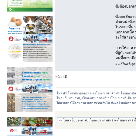
ซึ่งต้องบอก
ซึ่งผลเสียอ
ตำแหน่งที่เห
ในระยะที่นาน
นอกจากนี้สา
จะใส่สายยาง
การให้อาหาร
ที่ผู้ป่วยจะ
คนที่อยากมี
«
แก้ไขครั้งสุ
หน้า: [
1
]
โพสฟรี โพสต์ขายของฟรี ลงโฆษณาสินค้าฟรี โฆษณาสินค
โพส เว็บประกาศ, เว็บลงประกาศฟรี ลงโฆษณาฟรี ซื้อ-ขายออ
ใส่สายยางให้อาหารสายยางนานเกินไป ส่งผลร้ายต่อร่างกา