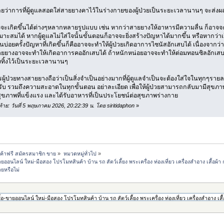
เลยว่าการที่ผู้ดูแลสอดใส่สายยางคาไว้ในร่างกายของผู้ป่วยเป็นระยะเวลานานๆ จะส่งผล
าจจะเกิดขึ้นได้ต่างๆหลากหลายรูปแบบ เช่น หากว่าสายยางให้อาหารมีความลื่น ก็อา
มาะสมได้ หากผู้ดูแลไม่ใส่ใจนั้นขั้นตอนก็อาจจะยิ่งสร้างปัญหาได้มากขึ้น หรือหากว่
บ่อยครั้งปัญหาที่เกิดขึ้นก็คืออาจจะทำให้ผู้ป่วยเกิดอาการไซนัสอักเสบได้ เนื่องจากว
ยยางอาจจะทำให้เกิดอาการคออักเสบได้ ถ้าหนักหน่อยอาจจะทำให้ต่อมทอนซิลอักเสบอี
ทิ้งไว้เป็นระยะเวลานานๆ
ผู้ป่วยทางสายยางถือว่าเป็นสิ่งจำเป็นอย่างมากที่ผู้ดูแลจำเป็นจะต้องใส่ใจในทุกๆร
ได้รับ รวมถึงความสะอาดในทุกขั้นตอน อย่าละเอียด เพื่อให้ผู้ป่วยสามารถกลับมามีสุขภาพท
สุขภาพที่แข็งแรง และได้รับอาหารที่เป็นประโยชน์ต่อสุขภาพร่างกาย
ดท้าย: วันที่ 5 พฤษภาคม 2026, 20:22:39 น. โดย siritidaphon
»
้าฟรี สมัครสมาชิก ขาย
»
หมวดหมู่ทั่วไป
»
นไลน์ ใหม่-มือสอง โปรโมทสินค้า บ้าน รถ สัตว์เลี้ยง พระเครื่อง ท่องเที่ยว เครื่องสำอาง เสื้อ
ยหรือไม่