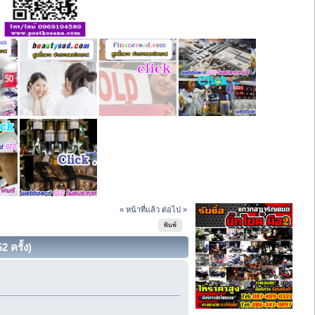
« หน้าที่แล้ว
ต่อไป »
พิมพ์
 ครั้ง)