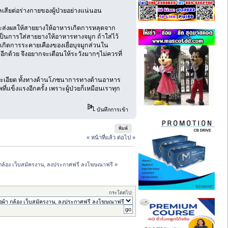
เสียต่อร่างกายของผู้ป่วยอย่างแน่นอน
จจะส่งผลให้สายยางให้อาหารเกิดการหลุดจาก
าเป็นการใส่สายยางให้อาหารทางจมูก ถ้าใส่ไว้
่าเกิดการระคายเคืองของเยื่อบุจมูกส่วนใน
กด้วย จึงอยากจะเตือนให้ระวังมากๆไม่ควรที่
ายละเอียด ทั้งทางด้านโภชนาการทางด้านอาหาร
ี่แข็งแรงอีกครั้ง เพราะผู้ป่วยก็เหมือนเราทุก
บันทึกการเข้า
พิมพ์
« หน้าที่แล้ว
ต่อไป »
ผ้า กล้อง เว็บสมัครงาน, ลงประกาศฟรี ลงโฆษณาฟรี
»
กระโดดไป: