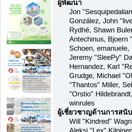
ผู้พัฒนา
Jon "Sesquipedalian"
González, John "li
Rydhé, Shawn Bulen
Antechinus, Bjoern "
Schoen, emanuele, 
Jeremy "SleePy" Da
Hernandez, Karl "R
Grudge, Michael "O
"Thantos" Miller, S
"Orstio" Hildebrand
winrules
ผู้เชี่ยวชาญด้านการสนั
Will "Kindred" Wagne
Aleksi "Lex" Kilpine