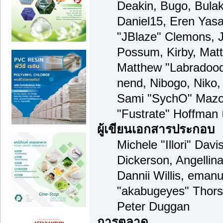
Deakin, Bugo, Bulak
Daniel15, Eren Yas
"JBlaze" Clemons, J
Possum, Kirby, Mat
Matthew "Labradood
nend, Nibogo, Niko, 
Sami "SychO" Mazou
"Fustrate" Hoffman
ผู้เขียนเอกสารประกอบ
Michele "Illori" Dav
Dickerson, Angellina
Dannii Willis, ema
"akabugeyes" Thors
Peter Duggan
การตลาด