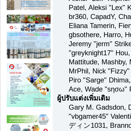
Patel, Aleksi "Lex" 
br360, CapadY, Cha
Eliana Tamerin, Fie
gbsothere, Harro, H
Jeremy "jerm" Strik
"greyknight17" Hou, 
Mattitude, Mashby, M
MrPhil, Nick "Fizzy"
Piro "Sarge" Dhima,
Ace, Wade "sησω" P
ผู้ปรับแต่งเพิ่มเติม
Gary M. Gadsdon, D
"vbgamer45" Valenti
ディン1031, Brannon 