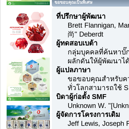
ขอขอบคุณเป็นพิเศษ
ที่ปรึกษาผู้พัฒนา
Brett Flannigan, M
尚" Deberdt
ผู้ทดสอบเบต้า
กลุ่มบุคคลที่ค้นหาบ
ผลักดันให้ผู้พัฒนาได้
ผู้แปลภาษา
ขอขอบคุณสำหรับความม
ทั่วโลกสามารถใช้ S
บิดาผู้ก่อตั้ง SMF
Unknown W. "[Unkn
ผู้จัดการโครงการเดิม
Jeff Lewis, Joseph