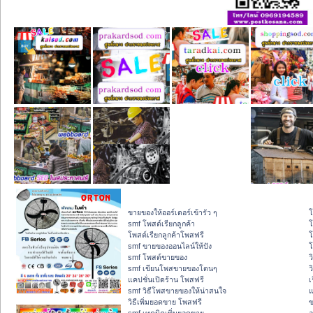
ขายของให้ออร์เดอร์เข้ารัว ๆ
โ
smf โพสต์เรียกลูกค้า
โ
โพสต์เรียกลูกค้าโพสฟรี
โ
smf ขายของออนไลน์ให้ปัง
โ
smf โพสต์ขายของ
ว
smf เขียนโพสขายของโดนๆ
ว
แคปชั่นเปิดร้าน โพสฟรี
เ
smf วิธีโพสขายของให้น่าสนใจ
แ
วิธีเพิ่มยอดขาย โพสฟรี
ข