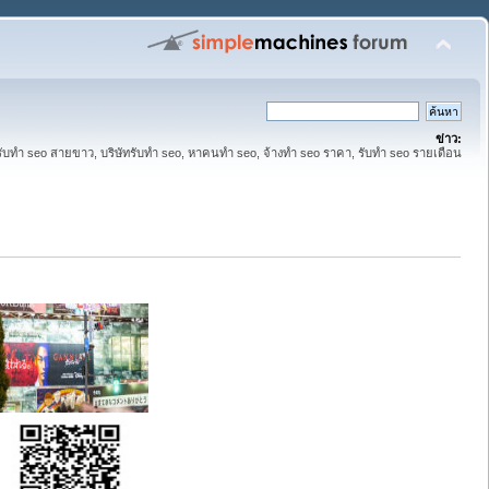
ข่าว:
รับทำ seo สายขาว, บริษัทรับทำ seo, หาคนทำ seo, จ้างทำ seo ราคา, รับทำ seo รายเดือน