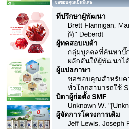
ขอขอบคุณเป็นพิเศษ
ที่ปรึกษาผู้พัฒนา
Brett Flannigan, M
尚" Deberdt
ผู้ทดสอบเบต้า
กลุ่มบุคคลที่ค้นหาบ
ผลักดันให้ผู้พัฒนาได้
ผู้แปลภาษา
ขอขอบคุณสำหรับความม
ทั่วโลกสามารถใช้ S
บิดาผู้ก่อตั้ง SMF
Unknown W. "[Unkn
ผู้จัดการโครงการเดิม
Jeff Lewis, Joseph