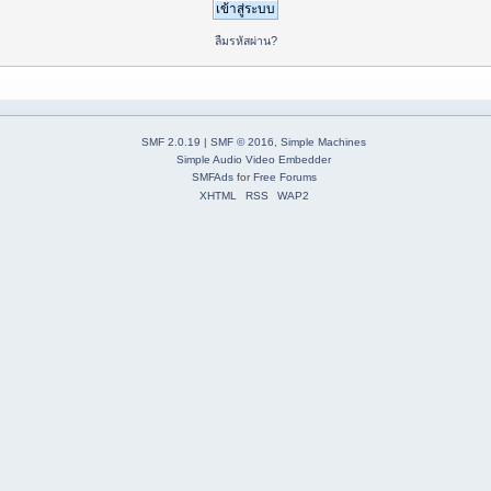
ลืมรหัสผ่าน?
SMF 2.0.19
|
SMF © 2016
,
Simple Machines
Simple Audio Video Embedder
SMFAds
for
Free Forums
XHTML
RSS
WAP2