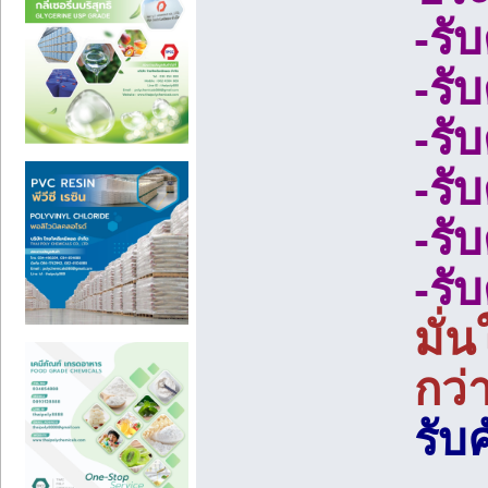
-รั
-รั
-รั
-รั
-รั
-รั
มั่
กว่
รับ