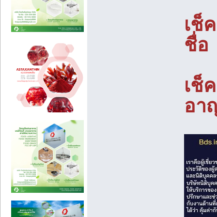
เช็
ชื่
เช็
อาญ