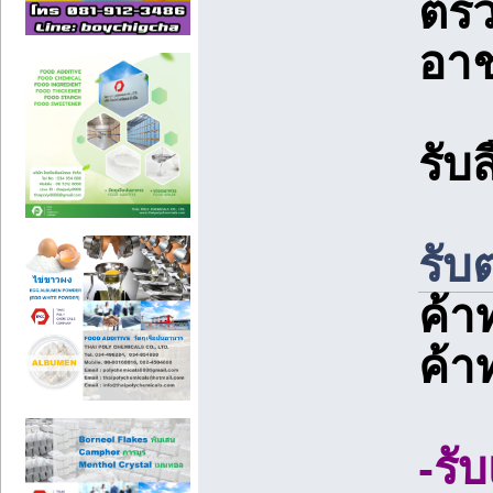
ตรว
อา
รับ
รับ
ค้า
ค้า
-รั