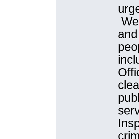
urge
We 
and
peo
incl
Off
clea
publ
ser
Insp
crim