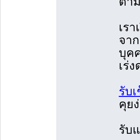
ตา
เรา
จาก
บุค
เร่ง
รับ
คุยง
รับ