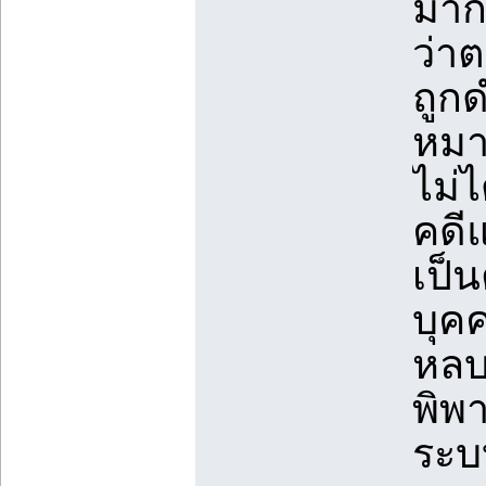
มาก
ว่าต
ถูก
หมา
ไม่
คดี
เป็
บุค
หลบ
พิพ
ระบ