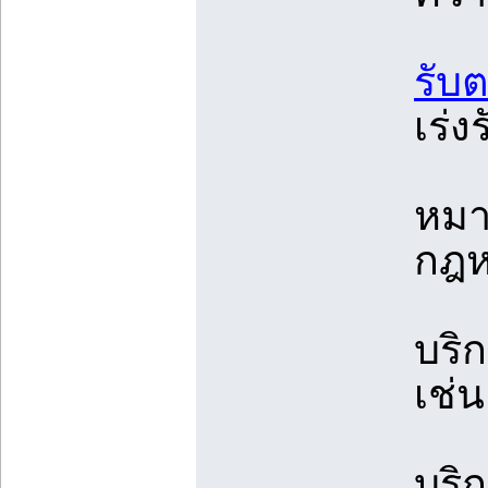
รับ
เร่ง
หมา
กฎห
บริ
เช่น
บริ