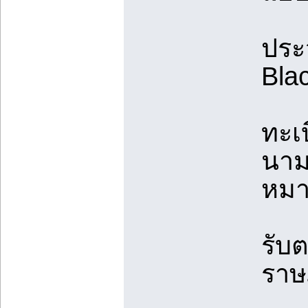
ประ
Blac
ทะเบ
นาม
หม
รับ
ราษฎ