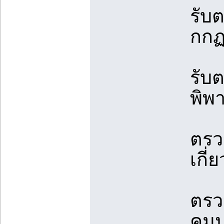
รับ
กกฏ
รับ
พิพ
ตรว
เกี่
ตรว
คุม