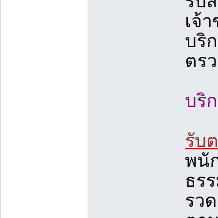
รับ
เจ้า
บริ
ตรว
บริ
รับ
พนั
ธรร
รวด