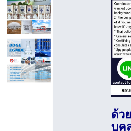
ด้ว
บุค