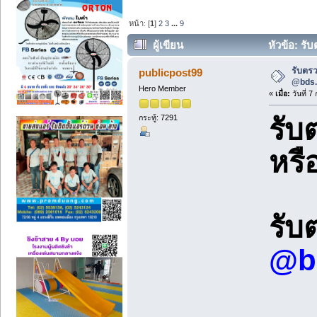
หน้า: [
1
]
2
3
...
9
ผู้เขียน
หัวข้อ: รั
รับตรว
publicpost99
@bds.
Hero Member
«
เมื่อ:
วันที่ 
กระทู้: 7291
รับ
หรื
รับ
@bd