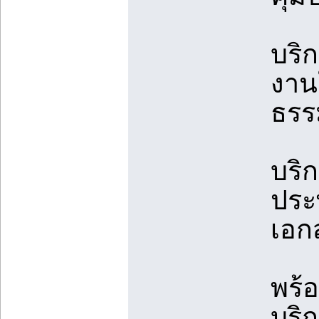
บริ
งาน
ธรร
บริ
ประ
เอก
พร้
บริก