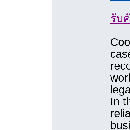
รับ
Coor
case
reco
wor
lega
In 
reli
busi