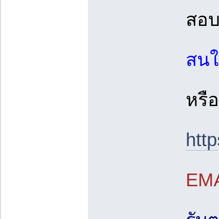
สอบ
สนใ
หรื
htt
EMA