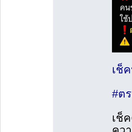
เช็
#ตร
เช็
ควา