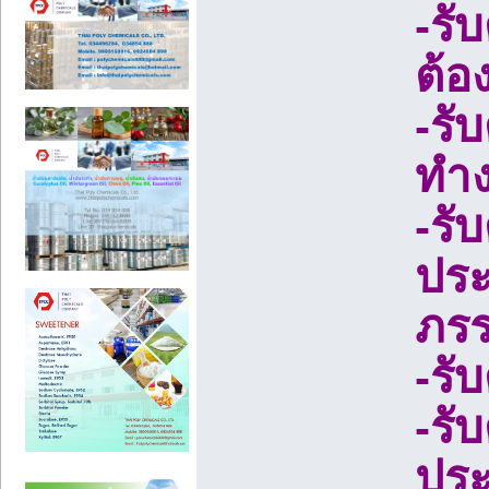
-รั
ต้อ
-รั
ทำ
-รั
ประ
ภรร
-รั
-รั
ปร