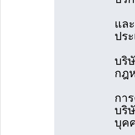
และ
ประ
บริ
กฎหม
การ
บริ
บุค