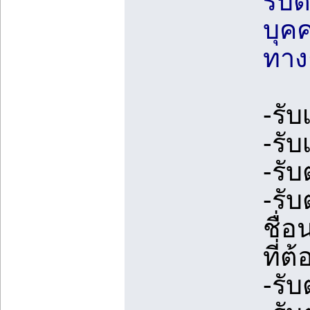
รับ
บุค
ทางธ
-รั
-รั
-รั
-รั
ชื่
ที่ต
-รั