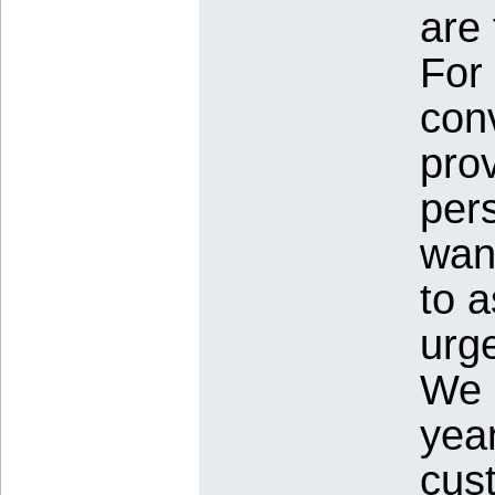
are 
For 
con
pro
per
want
to a
urge
We 
yea
cus