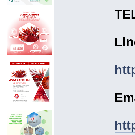
TE
Lin
htt
Em
htt