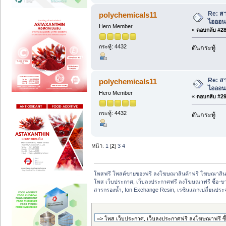
Re: สา
polychemicals11
ไอออนเ
Hero Member
«
ตอบกลับ #28 
กระทู้: 4432
ดันกระทู้
Re: สา
polychemicals11
ไอออนเ
Hero Member
«
ตอบกลับ #29 
กระทู้: 4432
ดันกระทู้
หน้า:
1
[
2
]
3
4
โพสฟรี โพสต์ขายของฟรี ลงโฆษณาสินค้าฟรี โฆษณาสินค
โพส เว็บประกาศ, เว็บลงประกาศฟรี ลงโฆษณาฟรี ซื้อ-ขายออ
สารกรองน้ำ, Ion Exchange Resin, เรซินแลกเปลี่ยนประจุ,