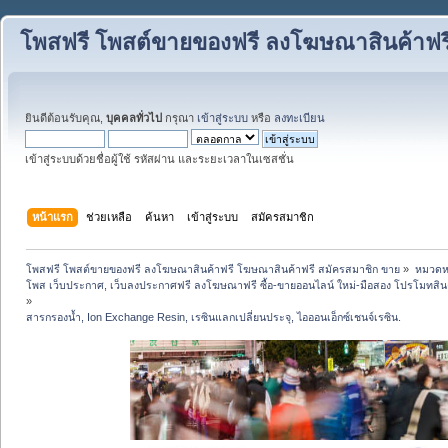
โพสฟรี โพสต์ขายของฟรี ลงโฆษณาสินค้าฟร
ยินดีต้อนรับคุณ,
บุคคลทั่วไป
กรุณา
เข้าสู่ระบบ
หรือ
ลงทะเบียน
เข้าสู่ระบบด้วยชื่อผู้ใช้ รหัสผ่าน และระยะเวลาในเซสชั่น
หน้าแรก
ช่วยเหลือ
ค้นหา
เข้าสู่ระบบ
สมัครสมาชิก
โพสฟรี โพสต์ขายของฟรี ลงโฆษณาสินค้าฟรี โฆษณาสินค้าฟรี สมัครสมาชิก ขาย
»
หมวดหมู
โพส เว็บประกาศ, เว็บลงประกาศฟรี ลงโฆษณาฟรี ซื้อ-ขายออนไลน์ ใหม่-มือสอง โปรโมทสินค้า บ
»
สารกรองน้ำ, Ion Exchange Resin, เรซินแลกเปลี่ยนประจุ, ไอออนเอ็กซ์เชนจ์เรซิน.