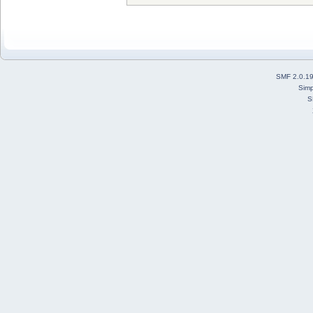
SMF 2.0.1
Simp
S