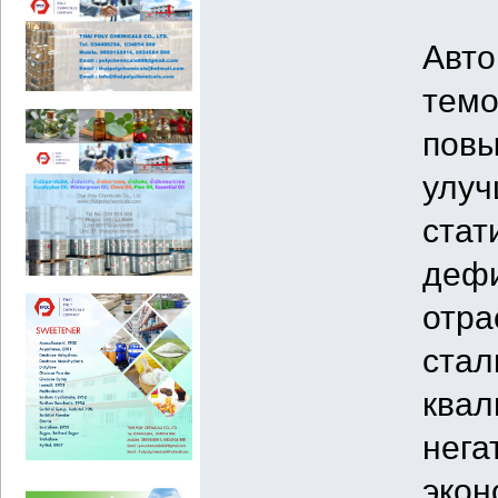
Авто
темо
повы
улуч
стат
дефи
отра
стал
квал
нега
экон