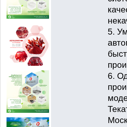
каче
нека
5. У
авто
быст
прои
6. О
прои
моде
Тека
Моск