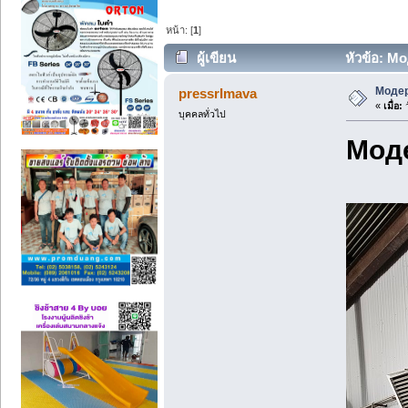
หน้า: [
1
]
ผู้เขียน
หัวข้อ: М
Модер
pressrImava
«
เมื่อ:
ว
บุคคลทั่วไป
Моде