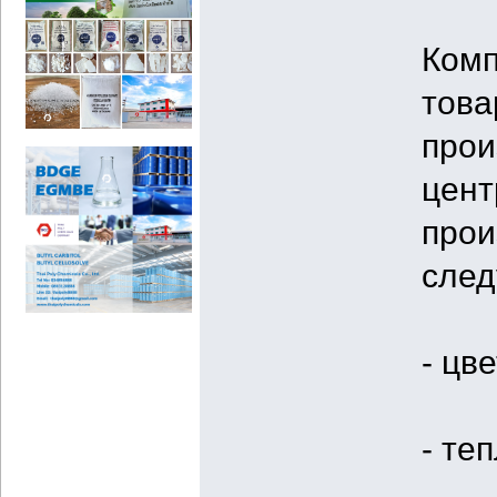
Комп
това
прои
цент
прои
след
- цв
- те