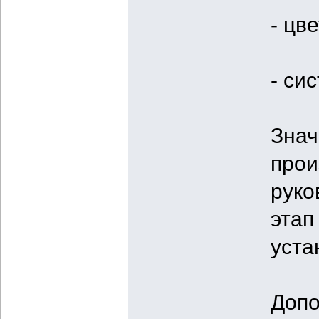
- цв
- си
Знач
прои
руко
этап
уста
Допо