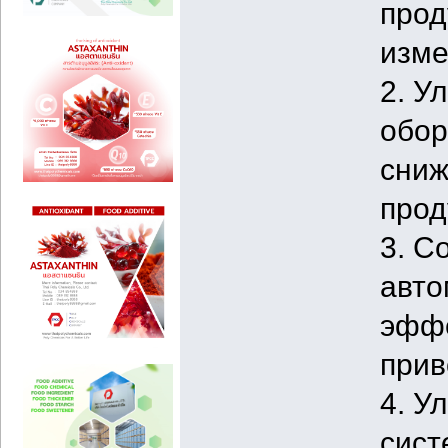
прод
изме
2. У
обор
сниж
прод
3. С
авто
эффе
прив
4. У
сист