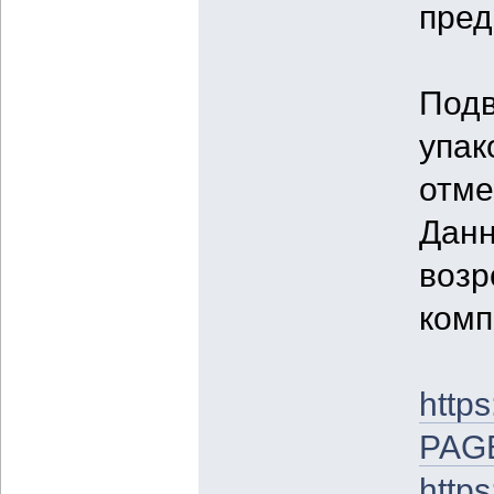
пред
Подв
упак
отме
Данн
возр
комп
https
PAGE
http