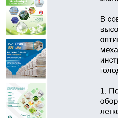
В со
высо
опти
меха
инст
голо
1. П
обор
легк