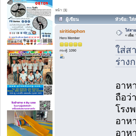
หน้า: [
1
]
ผู้เขียน
หัวข้อ: ใส
ใส่สาย
siritidaphon
«
เมื่อ:
ว
Hero Member
ใส่ส
กระทู้: 1090
ร่างก
อาหา
ถือว
โรงพ
อาหาร
อาหา