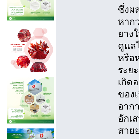
ซึ่ง
หากว
ยางใ
ดูแลไ
หรือ
ระยะท
เกิด
ของเ
อากา
อักเส
สายย