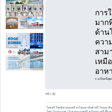
การให
มากที
ด้าน
ความส
สามาร
เหมื
อาหา
«
แก้ไขครั้งสุ
หน้า: [
1
]
โพสฟรี โพสต์ขายของฟรี ลงโฆษณาสินค้าฟรี โฆษณาสินค
โพส เว็บประกาศ, เว็บลงประกาศฟรี ลงโฆษณาฟรี ซื้อ-ขายออ