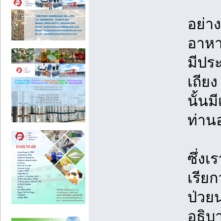
อย่า
อาหาร
มีประ
เถีย
นั้นม
ท่าน
ซึ่งเ
เรีย
ป่วย
อธิบา