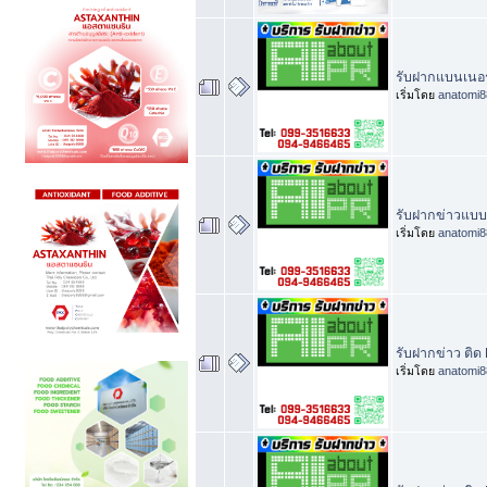
รับฝากแบนเนอร
เริ่มโดย
anatomi8
รับฝากข่าวแบบต
เริ่มโดย
anatomi8
รับฝากข่าว ติด
เริ่มโดย
anatomi8