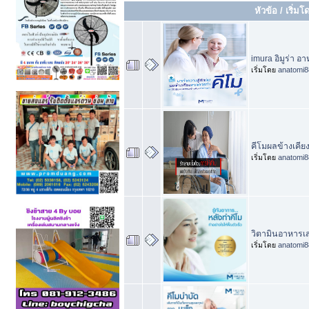
หัวข้อ
/
เริ่ม
imura อิมูร่า อ
เริ่มโดย
anatomi8
คีโมผลข้างเคียง
เริ่มโดย
anatomi8
วิตามินอาหารเสร
เริ่มโดย
anatomi8