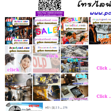
หน้า: [
1
]
2
3
...
276