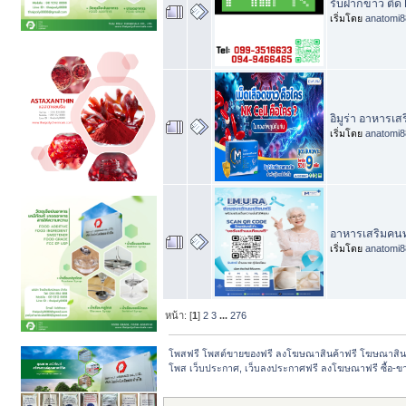
รับฝากข่าว ติด
เริ่มโดย
anatomi8
อิมูร่า อาหารเส
เริ่มโดย
anatomi8
อาหารเสริมคนทำค
เริ่มโดย
anatomi8
หน้า: [
1
]
2
3
...
276
โพสฟรี โพสต์ขายของฟรี ลงโฆษณาสินค้าฟรี โฆษณาสินค
โพส เว็บประกาศ, เว็บลงประกาศฟรี ลงโฆษณาฟรี ซื้อ-ขายออ