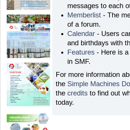
messages to each ot
Memberlist
- The me
of a forum.
Calendar
- Users can
and birthdays with t
Features
- Here is a
in SMF.
For more information a
the
Simple Machines Do
the
credits
to find out w
today.