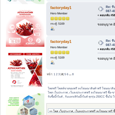
Re: รับ
factoryday1
087-4
Hero Member
«
ตอบกลับ #58 
กระทู้: 5169
ขออนุญาต อั
Re: รับ
factoryday1
087-4
Hero Member
«
ตอบกลับ #59 
กระทู้: 5169
ขออนุญาต อั
หน้า:
1
2
3
[
4
]
5
6
...
8
โพสฟรี โพสต์ขายของฟรี ลงโฆษณาสินค้าฟรี โฆษณาสินค
โพส เว็บประกาศ, เว็บลงประกาศฟรี ลงโฆษณาฟรี ซื้อ-ขายออ
รับซื้อบิ๊กไบค์ , รับแลกเทิร์นบิ๊กไบค์ ทุกรุ่น 250CC ขึ้นไ