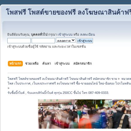
โพสฟรี โพสต์ขายของฟรี ลงโฆษณาสินค้าฟร
ยินดีต้อนรับคุณ,
บุคคลทั่วไป
กรุณา
เข้าสู่ระบบ
หรือ
ลงทะเบียน
เข้าสู่ระบบด้วยชื่อผู้ใช้ รหัสผ่าน และระยะเวลาในเซสชั่น
หน้าแรก
ช่วยเหลือ
ค้นหา
เข้าสู่ระบบ
สมัครสมาชิก
โพสฟรี โพสต์ขายของฟรี ลงโฆษณาสินค้าฟรี โฆษณาสินค้าฟรี สมัครสมาชิก ขาย
»
หมวดหมู
โพส เว็บประกาศ, เว็บลงประกาศฟรี ลงโฆษณาฟรี ซื้อ-ขายออนไลน์ ใหม่-มือสอง โปรโมทสินค้า บ
»
รับซื้อบิ๊กไบค์ , รับแลกเทิร์นบิ๊กไบค์ ทุกรุ่น 250CC ขึ้นไป โทร 087-409-0333.