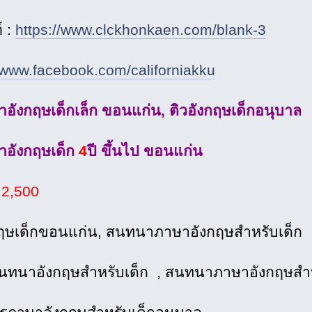
์ :
https://www.clckhonkaen.com/blank-3
//www.facebook.com/californiakku
าอังกฤษเด็กเล็ก ขอนแก่น, ติวอังกฤษเด็กอนุบาล
าอังกฤษเด็ก
4
ปี ขึ้นไป ขอนแก่น
.
2,500
กฤษเด็กขอนแก่น, สนทนาภาษาอังกฤษสำหรับเด็ก
นทนาอังกฤษสำหรับเด็ก , สนทนาภาษาอังกฤษสำห