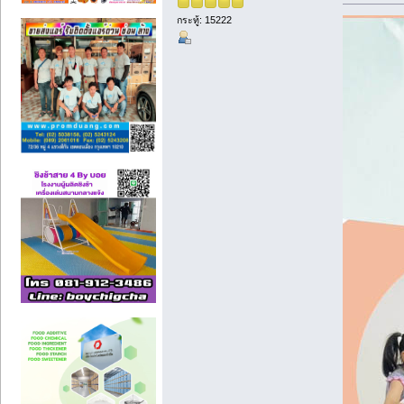
กระทู้: 15222