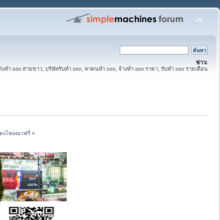
ข่าว:
รับทำ seo สายขาว, บริษัทรับทำ seo, หาคนทำ seo, จ้างทำ seo ราคา, รับทำ seo รายเดือน
รี ลงโฆษณาฟรี
»