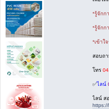
*รู้จั
*รู้จัก
*เข้าใ
สอบถาม
โทร
04
✅
ไลน์
ไลน์ ส
https:/