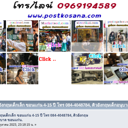
วอังกฤษเด็กเล็ก ขอนแก่น 4-15 ปี โทร 084-4048784, ติวอังกฤษเด็กอนุบา
กฤษเด็กเล็ก ขอนแก่น 4-15 ปี โทร 084-4048784, ติวอังกฤษ
นุบาล ขอนแก่น.
 ตุลาคม 2023, 23:18:15 น. »