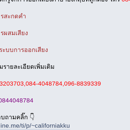
กการสะกดคำ
การผสมเสียง
จระบบการออกเสียง
รายละเอียดเพิ่มเติม
3203703,084-4048784,096-8839339
0844048784
อบถามคลิ๊ก 👇
/line.me/ti/p/~californiakku