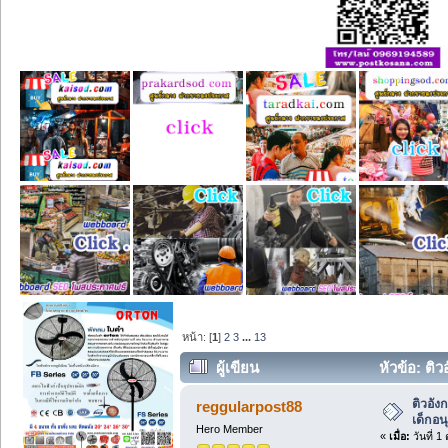
หน้า: [
1
]
2
3
...
13
ผู้เขียน
หัวข้อ: ติ
ติวอัง
reggularpost88
เด็กอ
Hero Member
«
เมื่อ:
วันที่ 1