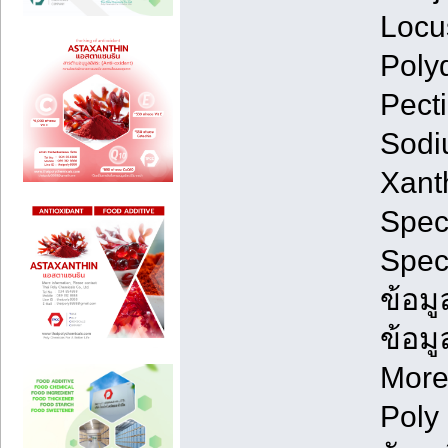
Locu
Poly
Pecti
Sodi
Xant
Spec
Spec
ข้อม
ข้อมู
More
Poly