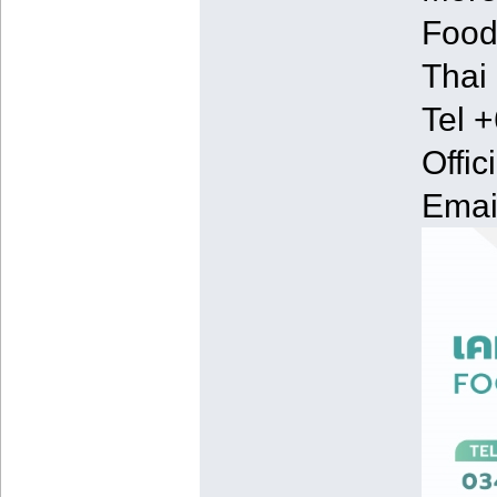
Food
Thai
Tel 
Offic
Email