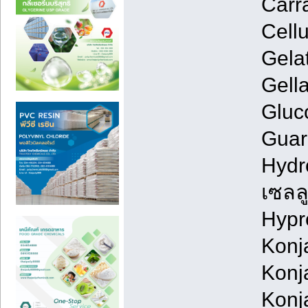
Carr
Cell
Gela
Gell
Gluc
Guar 
Hydr
เซลล
Hypr
Konj
Konj
Konj