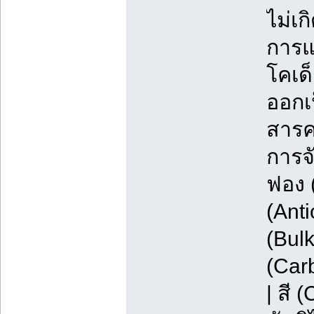
ไม่เก
การแบ
โคเด็
ออกเป
สารค
การจั
ฟอง 
(Anti
(Bul
(Car
| สี 