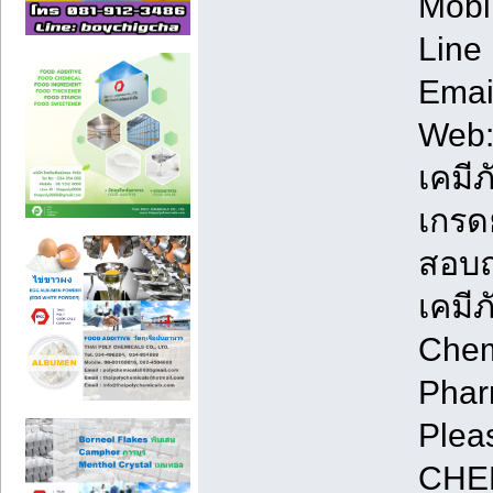
Mobi
Line 
Emai
Web
เคมี
เกรดย
สอบถ
เคมี
Chem
Phar
Plea
CHE