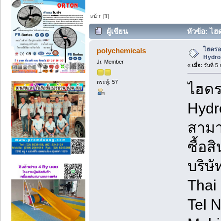
หน้า: [
1
]
ผู้เขียน
หัวข้อ: ไฮ
ไฮดรอก
polychemicals
Hydro
Jr. Member
«
เมื่อ:
วันที่ 
กระทู้: 57
ไฮดร
Hydr
สามา
ซื้อสิ
บริษ
Thai
Tel 