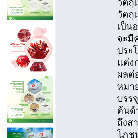
วัตถ
วัตถุ
เป็น
จะมี
ประโ
แต่ง
ผลต่
หมาย
บรรจ
ต้นด้
ถึงสา
โภชน