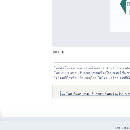
หน้า: [
1
]
โพสฟรี โพสต์ขายของฟรี ลงโฆษณาสินค้าฟรี โฆษณาสินค
โพส เว็บประกาศ, เว็บลงประกาศฟรี ลงโฆษณาฟรี ซื้อ-ขายออ
ไฮดรอกซีโพรพิลเมทิลเซลลูโลส, ไฮโปรเมลโลส, เอชพีเอ็ม
SMF 2.0.1