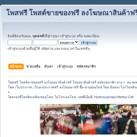
โพสฟรี โพสต์ขายของฟรี ลงโฆษณาสินค้าฟร
ยินดีต้อนรับคุณ,
บุคคลทั่วไป
กรุณา
เข้าสู่ระบบ
หรือ
ลงทะเบียน
เข้าสู่ระบบด้วยชื่อผู้ใช้ รหัสผ่าน และระยะเวลาในเซสชั่น
หน้าแรก
ช่วยเหลือ
ค้นหา
เข้าสู่ระบบ
สมัครสมาชิก
โพสฟรี โพสต์ขายของฟรี ลงโฆษณาสินค้าฟรี โฆษณาสินค้าฟรี สมัครสมาชิก ขาย
»
หมวดหมู
โพส เว็บประกาศ, เว็บลงประกาศฟรี ลงโฆษณาฟรี ซื้อ-ขายออนไลน์ ใหม่-มือสอง โปรโมทสินค้า บ
»
ไฮดรอกซีโพรพิลเมทิลเซลลูโลส, ไฮโปรเมลโลส, เอชพีเอ็มซี, Hydroxypropyl Methyl Cell