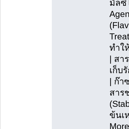
มัลซิ
Agent
(Fla
Trea
ทำให้
| สาร
เก็บ
| ก๊า
สารช
(Sta
ข้นเ
More