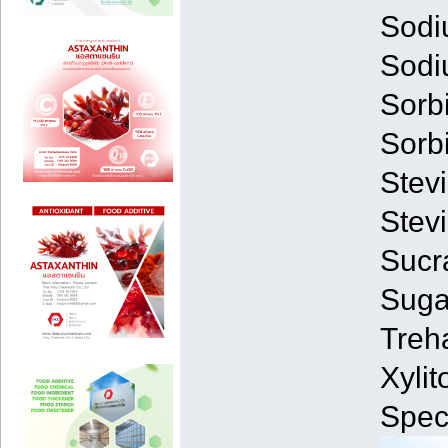
Sodi
Sodi
Sorb
Sorbi
Stev
Stev
Sucr
Suga
Treh
Xyli
Spec