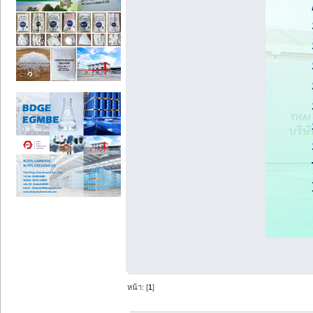
หน้า: [
1
]