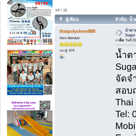
หน้า: [
1
]
ผู้เขียน
หัวข้อ: น้
น้ำตาล
thaipolychem888
Sugar
Hero Member
«
เมื่อ:
วันที่ 
กระทู้: 979
น้ำต
Suga
จัดจ
สอบถา
Thai
Tel:
Mobi