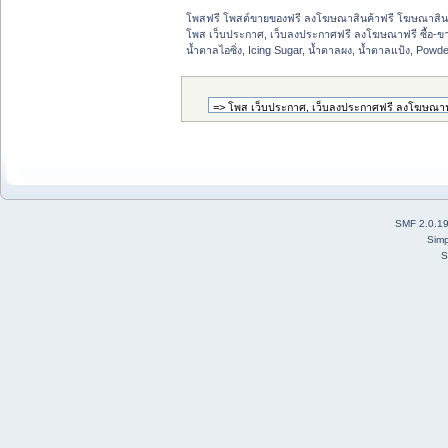
โพสฟรี โพสต์ขายของฟรี ลงโฆษณาสินค้าฟรี โฆษณาสินค
โพส เว็บประกาศ, เว็บลงประกาศฟรี ลงโฆษณาฟรี ซื้อ-ขายออ
น้ำตาลไอซิ่ง, Icing Sugar, น้ำตาลผง, น้ำตาลแป้ง, Pow
SMF 2.0.1
Simp
S