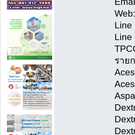
Emai
Web
Line 
Line 
TPC
รายก
Aces
Aces
Aspa
Dext
Dext
Dext