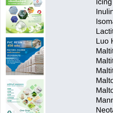
Icing
Inuli
Isom
Lact
Luo 
Malt
Malt
Malt
Malt
Malt
Mann
Neot