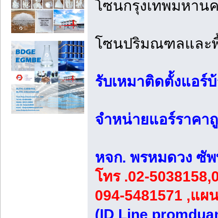
โซนกรุงเทพมหานครท
โซนปริมณฑลและพื้นท
รับเหมาติดตั้งแอร
จำหน่ายแอร์ราคาถูก
หจก. พรหมดวง ซัพ
โทร .02-5038158,0
094-5481571 ,แผนที
(ID Line promduan