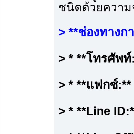
ชนิดด้วยความจ
> **ช่องทางกา
> * **โทรศัพท์
> * **แฟกซ์:*
> * **Line ID: