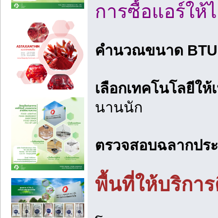
การซื้อแอร์ให้
คำนวณขนาด BTU ให
เลือกเทคโนโลยีให้
นานนัก
ตรวจสอบฉลากประห
พื้นที่ให้บริ