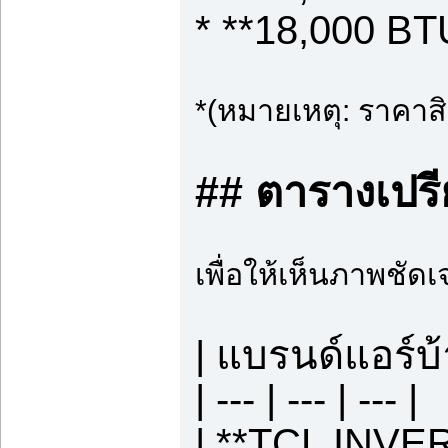
* **18,000 BTU
*(หมายเหตุ: ราคาส
## ตารางเปรี
เพื่อให้เห็นภาพชัดเ
| แบรนด์แอร์บ
| --- | --- | --- |
| **TCL INVER