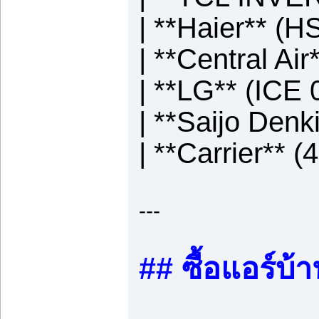
| **Haier** (
| **Central A
| **LG** (ICE 0
| **Saijo Denk
| **Carrier**
---
## ซื้อแอร์บ้