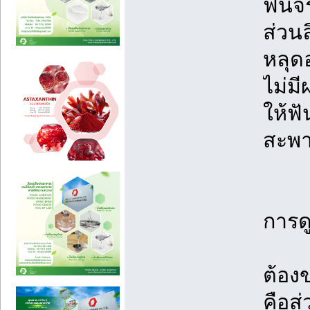
ฟันจ
ส่วน
หลุด
ไม่ม
ให้ฟ
สะพา
การดู
ต้อง
คือส่