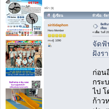
หน้า: [
1
]
ผู้เขียน
หัวข้อ: จั
จัดฟั
siritidaphon
เทียม
Hero Member
«
เมื่อ:
วันที่ 2
กระทู้: 1090
จัดฟ
ฝังร
ก่อนอ
กระบ
ไป โ
ก้าว