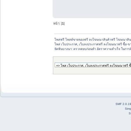
หน้า: [
1
]
โพสฟรี โพสต์ขายของฟรี ลงโฆษณาสินค้าฟรี โฆษณาสินค
โพส เว็บประกาศ, เว็บลงประกาศฟรี ลงโฆษณาฟรี ซื้อ-ขายออ
จัดฟันบางนา: ตรวจสอบก่อนทำ อัตราความสำเร็จ ในการฝ
SMF 2.0.1
Simp
S