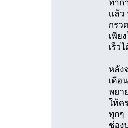
ทำกา
แล้ว
กรวด
เพีย
เร็วไ
หลัง
เดือ
พยาย
ให้ค
ทุกๆ
ช่อง