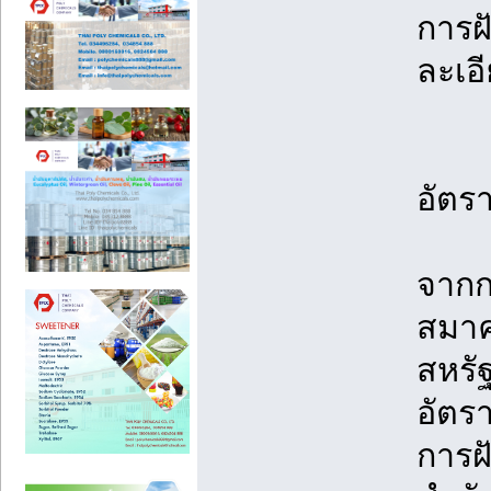
การฝ
ละเอี
อัตร
จากก
สมาค
สหรั
อัตร
การฝ