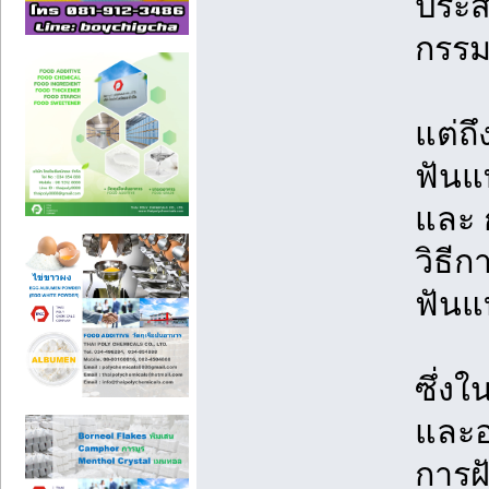
ประส
กรรม
แต่ถ
ฟันแ
และ 
วิธี
ฟันแ
ซึ่ง
และอ
การฝั