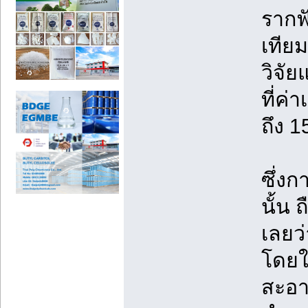
รากฟ
เทียม
วิจัย
ที่ค
ถึง 1
ซึ่ง
นั้น 
เลยว่
โดยใ
สะอาด