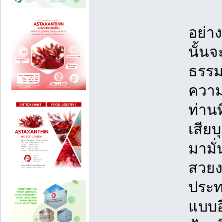
อย่า
นั้นจ
ธรรมช
ความ
ท่านท
เสีย
มามั
สวยง
ประท
แบบอ