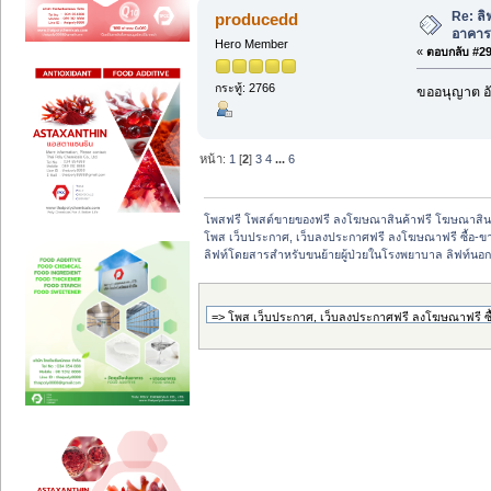
Re: ล
producedd
อาคาร
Hero Member
«
ตอบกลับ #29 
กระทู้: 2766
ขออนุญาต อั
หน้า:
1
[
2
]
3
4
...
6
โพสฟรี โพสต์ขายของฟรี ลงโฆษณาสินค้าฟรี โฆษณาสินค
โพส เว็บประกาศ, เว็บลงประกาศฟรี ลงโฆษณาฟรี ซื้อ-ขายออ
ลิฟท์โดยสารสำหรับขนย้ายผู้ป่วยในโรงพยาบาล ลิฟท์นอ