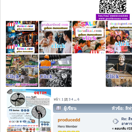
หน้า:
1
[
2
]
3
4
...
6
ผู้เขียน
หัวข้อ: ลิ
Re: ล
producedd
อาคาร
Hero Member
«
ตอบกลับ #15 