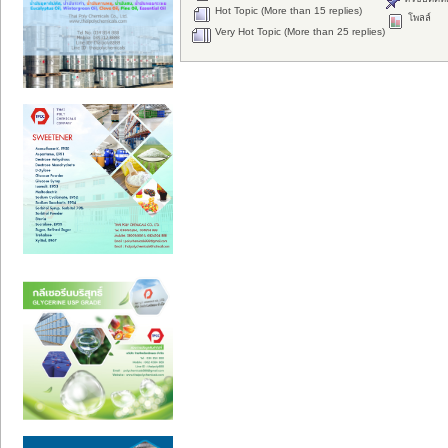
Hot Topic (More than 15 replies)
โพลล์
Very Hot Topic (More than 25 replies)