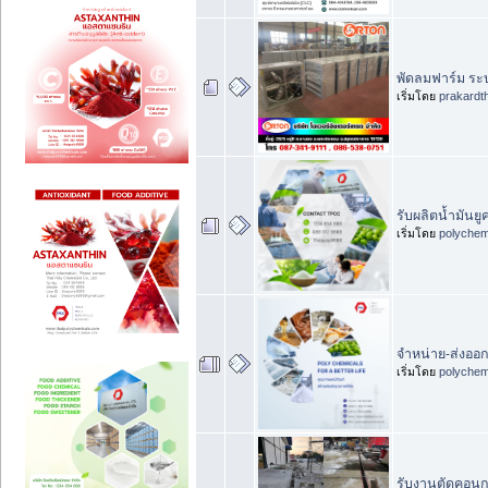
พัดลมฟาร์ม ระบ
เริ่มโดย
prakardt
รับผลิตน้ำมันยู
เริ่มโดย
polychem
จำหน่าย-ส่งออ
เริ่มโดย
polychem
รับงานตัดคอนกร