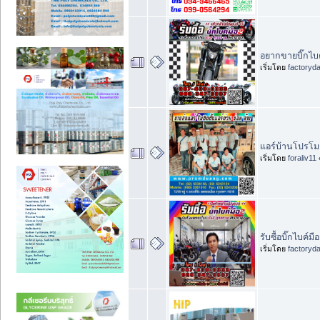
อยากขายบิ๊กไบค
เริ่มโดย
factoryd
แอร์บ้านโปรโมช
เริ่มโดย
foraliv11
รับซื้อบิ๊กไบค์
เริ่มโดย
factoryd