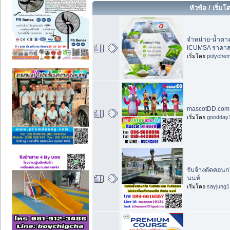
หัวข้อ
/
เริ่มโ
จำหน่าย-น้ำตา
ICUMSA ราคาส
เริ่มโดย
polychem
mascotDD.com ร
เริ่มโดย
goodday
รับจ้างตัดคอนก
นนท์.
เริ่มโดย
sayjung1