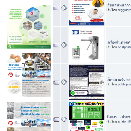
เรียนสนทนาภาษาอ
เริ่มโดย
reggular
เครื่องกั้นทางเ
เริ่มโดย
bestpost
เช็คหมายจับ ต
เริ่มโดย
publicpo
รับลงข่าวประชา
เริ่มโดย
anatomi8