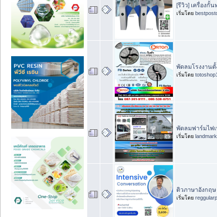
[รีวิว] เครื่องก
เริ่มโดย
bestpost
พัดลมโรงงานตั้
เริ่มโดย
totoshop
พัดลมฟาร์มไฟ
เริ่มโดย
landmar
ติวภาษาอังกฤษ เ
เริ่มโดย
reggular