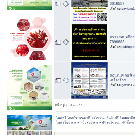
6616557
เริ่มโดย
sayjung1
ตรวจสอบคดีอาญา
7899883
เริ่มโดย
publicpo
คอนเนคเตอร์เหล
เครื่องจักร
เริ่มโดย
gozilla1
หน้า: [
1
]
2
3
...
277
โพสฟรี โพสต์ขายของฟรี ลงโฆษณาสินค้าฟรี โฆษณาสินค
โพส เว็บประกาศ, เว็บลงประกาศฟรี ลงโฆษณาฟรี ซื้อ-ขายออ